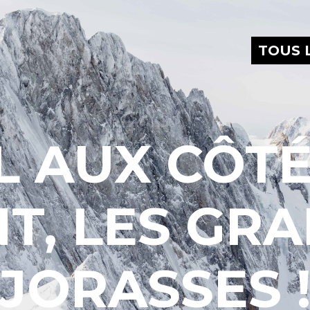
TOUS 
L AUX CÔTÉ
T, LES GR
JORASSES 