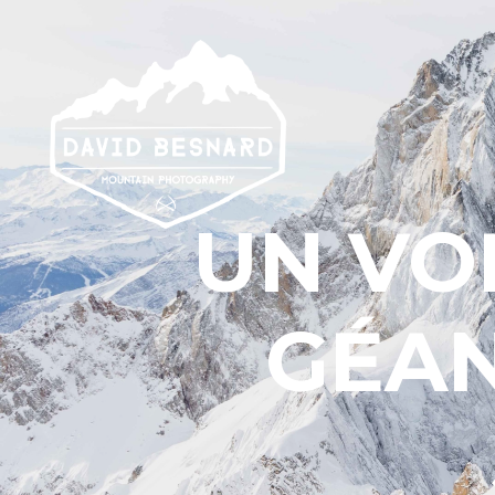
UN VO
GÉAN